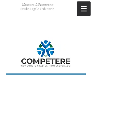
Massara & Primerano
Studio Legale Tributario
© 2013 by Studio Legale Associato Massara & Primerano.
Via Altiero Spinelli, n. 36,
89900 Vibo Valentia (VV)