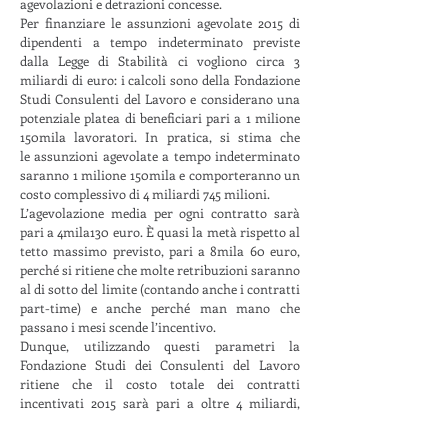
agevolazioni e detrazioni concesse.
Per finanziare le assunzioni agevolate 2015 di
dipendenti a tempo indeterminato previste
dalla Legge di Stabilità ci vogliono circa 3
miliardi di euro: i calcoli sono della Fondazione
Studi Consulenti del Lavoro e considerano una
potenziale platea di beneficiari pari a 1 milione
150mila lavoratori. In pratica, si stima che
le assunzioni agevolate a tempo indeterminato
saranno 1 milione 150mila e comporteranno un
costo complessivo di 4 miliardi 745 milioni.
L’agevolazione media per ogni contratto sarà
pari a 4mila130 euro. È quasi la metà rispetto al
tetto massimo previsto, pari a 8mila 60 euro,
perché si ritiene che molte retribuzioni saranno
al di sotto del limite (contando anche i contratti
part-time) e anche perché man mano che
passano i mesi scende l’incentivo.
Dunque, utilizzando questi parametri la
Fondazione Studi dei Consulenti del Lavoro
ritiene che il costo totale dei contratti
incentivati 2015 sarà pari a oltre 4 miliardi,
mentre al momento la Legge di Stabilità a
copertura della misura ne ha stanziati solo 1,8.