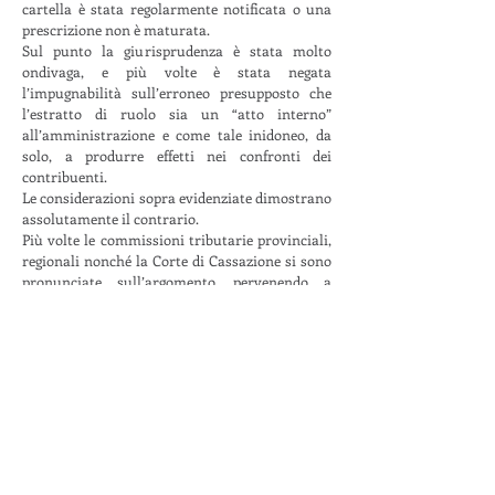
cartella è stata regolarmente notificata o una
prescrizione non è maturata.
Sul punto la giurisprudenza è stata molto
ondivaga, e più volte è stata negata
l’impugnabilità sull’erroneo presupposto che
l’estratto di ruolo sia un “atto interno”
all’amministrazione e come tale inidoneo, da
solo, a produrre effetti nei confronti dei
contribuenti.
Le considerazioni sopra evidenziate dimostrano
assolutamente il contrario.
Più volte le commissioni tributarie provinciali,
regionali nonché la Corte di Cassazione si sono
pronunciate sull’argomento, pervenendo a
decisioni opposte e tra loro contrastanti.
Nello specifico, vanno innanzitutto menzionate
le sentenze della Cassazione nn. 6395/2014,
6610/2013, 6906/2013 e 139/2004, con le quali la
Suprema Corte ha ritenuto l’estratto di ruolo
non impugnabile sulla base della natura di
“atto interno” del ruolo.
Di avviso totalmente contrario la recente
sentenza n. 2248 del 03 febbraio 2014, nella quale
si conferisce rilevanza preminente – ai fini della