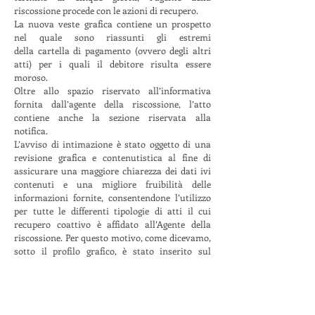
riscossione procede con le azioni di recupero.
La nuova veste grafica contiene un prospetto
nel quale sono riassunti gli estremi
della cartella di pagamento (ovvero degli altri
atti) per i quali il debitore risulta essere
moroso.
Oltre allo spazio riservato all’informativa
fornita dall’agente della riscossione, l’atto
contiene anche la sezione riservata alla
notifica.
L’avviso di intimazione è stato oggetto di una
revisione grafica e contenutistica al fine di
assicurare una maggiore chiarezza dei dati ivi
contenuti e una migliore fruibilità delle
informazioni fornite, consentendone l’utilizzo
per tutte le differenti tipologie di atti il cui
recupero coattivo è affidato all’Agente della
riscossione. Per questo motivo, come dicevamo,
sotto il profilo grafico, è stato inserito sul
frontespizio dell’avviso un prospetto
riassuntivo in cui vengono indicati dall’Agente
della riscossione gli elementi identificativi della
cartella di pagamento o degli altri atti per i