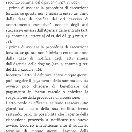
secondo comma, del d.p.r.
29.9.1973
, n. 602);
- prima di avviare la procedura di esecuzione
forzata, se questa non è iniziata entro un anno
dalla data di notifica del c.d. “avviso di
accertamento esecutivo”, nonché degli atti
successivi emessi dall’Agenzia delle entrate (art.
29, comma 1, lettere a) ed e), del d.l. 31.5.2010, n.
78);
- prima di avviare la procedura di esecuzione
forzata, se questa non è iniziata entro un anno
dalla data di notifica degli atti emessi
dall’Agenzia delle dogane (art. 2, comma 3-ter,
del d.l. 2.3.2012, n. 16).
Ricevuto l’atto, il debitore, entro cinque giorni,
può eseguire il pagamento della somma dovuta
ovvero può chiedere di beneficiare del
pagamento in forma rateale o chiedere la
sospensione della procedura di riscossione.
L’atto perde di efficacia se sono trascorsi 180
giorni dalla data della sua notifica, ferma
restando, però, la possibilità che l’agente della
riscossione provveda a notificare un nuovo
avviso. Decorso infruttuosamente il suddetto
termine di cinque giorni, l’agente della